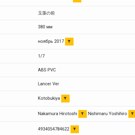
玉藻の前
380 мм
ноябрь 2017
1/7
ABS PVC
Lancer Ver.
Kotobukiya
Nakamura Hirotoshi
Nishimaru Yoshihiro
4934054784622