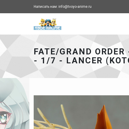
Написать нам: info@tvoyo-anime.ru
Твоё аниме - главная ст
FATE/GRAND ORDER
- 1/7 - LANCER (KO