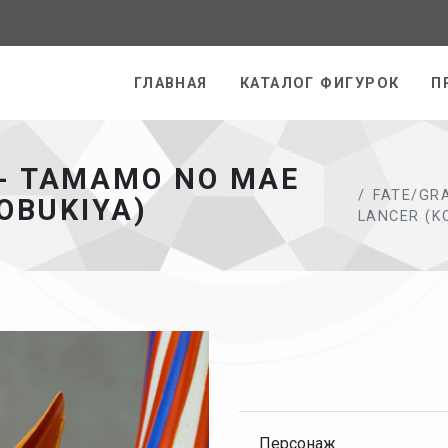
раница
ГЛАВНАЯ
КАТАЛОГ ФИГУРОК
П
 - TAMAMO NO MAE
FATE/GRA
TOBUKIYA)
LANCER (K
Персонаж