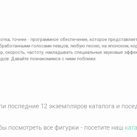
работка, точнее - программное обеспечение, которое представл
обработанными голосами певцов, любую песню, на японском, кор
р, скорость, частоту, накладывать специальные звуковые эффект
идов. Давайте познакомимся с ними поближе.
и последние 12 экземпляров каталога и посед
бы посмотреть все фигурки - посетите наш
кат