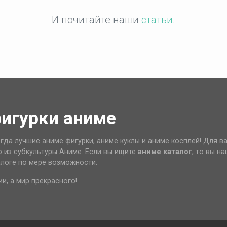
И почитайте наши
статьи
.
фигурки аниме
гда лучшие аниме фигурки, аниме куклы и аниме косплей! Для в
о из субкультуры Аниме. Если вы ищите
аниме каталог
, то вы н
алоге по мере возможности.
ии, а мир прекрасного!