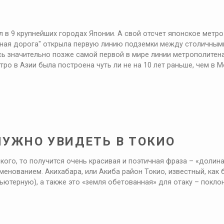
в 9 крупнейших городах Японии. А свой отсчет японское метро в
зная дорога" открыла первую линию подземки между столичным
ось значительно позже самой первой в мире линии метрополите
тро в Азии была построена чуть ли не на 10 лет раньше, чем в М
 НУЖНО УВИДЕТЬ В ТОКИО
кого, то получится очень красивая и поэтичная фраза – «долина
менованием. Акихабара, или Акиба район Токио, известный, ка
ьютерную), а также это «земля обетованная» для отаку – покло