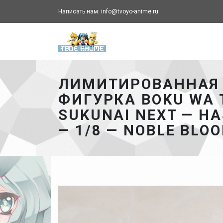
Написать нам: info@tvoyo-anime.ru
Твоё аниме - главная ст
ЛИМИТИРОВАННАЯ
ФИГУРКА BOKU WA 
SUKUNAI NEXT — H
— 1/8 — NOBLE BLOO