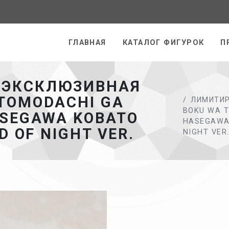
раница
ГЛАВНАЯ
КАТАЛОГ ФИГУРОК
П
 ЭКСКЛЮЗИВНАЯ
TOMODACHI GA
ЛИМИТИ
BOKU WA T
ASEGAWA KOBATO
HASEGAWA 
D OF NIGHT VER.
NIGHT VER