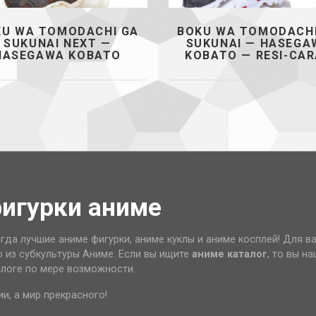
KU WA TOMODACHI GA
BOKU WA TOMODACHI
SUKUNAI NEXT —
SUKUNAI — HASEGA
HASEGAWA KOBATO
KOBATO — RESI-CA
фигурки аниме
гда лучшие аниме фигурки, аниме куклы и аниме косплей! Для в
о из субкультуры Аниме. Если вы ищите
аниме каталог
, то вы н
алоге по мере возможности.
ии, а мир прекрасного!