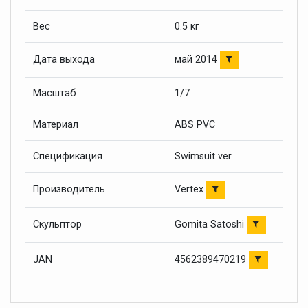
Вес
0.5 кг
май 2014
Дата выхода
Масштаб
1/7
Материал
ABS PVC
Спецификация
Swimsuit ver.
Vertex
Производитель
Gomita Satoshi
Скульптор
4562389470219
JAN