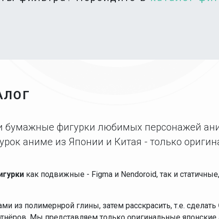
АЛОГ
 и бумажные фигурки любимых персонажей ан
урок аниме из Японии и Китая - только оригин
игурки
как подвижные - Figma и Nendoroid, так и статичны
и из полимернрой глины, затем расскрасить, т.е. сделать
ртнёров. Мы представляем только оригинальные японские 