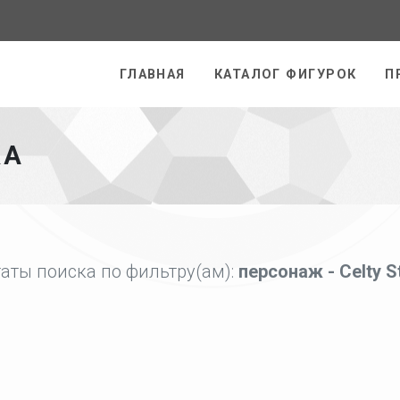
раница
ГЛАВНАЯ
КАТАЛОГ ФИГУРОК
П
КА
аты поиска по фильтру(ам):
персонаж - Celty S