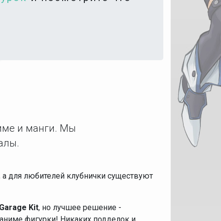
име и манги. Мы
алы.
е, а для любителей клубнички существуют
Garage Kit
, но лучшее решение -
аниме фигурки! Никаких подделок и