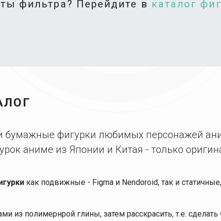
аты фильтра? Перейдите в
каталог фи
АЛОГ
 и бумажные фигурки любимых персонажей ан
урок аниме из Японии и Китая - только оригин
игурки
как подвижные - Figma и Nendoroid, так и статичны
и из полимернрой глины, затем расскрасить, т.е. сделать