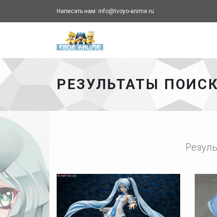
Написать нам: info@tvoyo-anime.ru
Твоё аниме - главная ст
РЕЗУЛЬТАТЫ ПОИС
Резуль