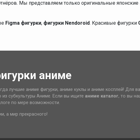
ртнёров. Мы представляем только оригинальные японские 
ые
Figma фигурки
,
фигурки Nendoroid
. Красивые фигурки
фигурки аниме
гда лучшие аниме фигурки, аниме куклы и аниме косплей! Для в
о из субкультуры Аниме. Если вы ищите
аниме каталог
, то вы н
алоге по мере возможности.
ии, а мир прекрасного!