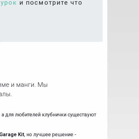
гурок
и посмотрите что
име и манги. Мы
алы.
е, а для любителей клубнички существуют
Garage Kit
, но лучшее решение -