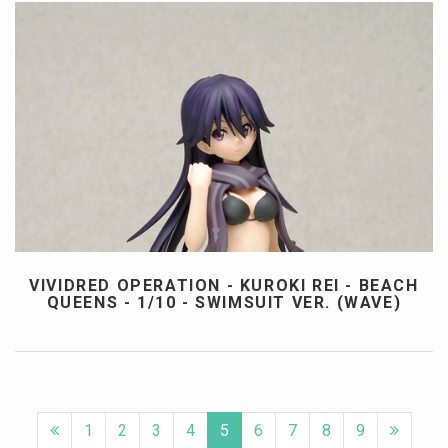
VIVIDRED OPERATION - KUROKI REI - BEACH
QUEENS - 1/10 - SWIMSUIT VER. (WAVE)
1
2
3
4
5
6
7
8
9