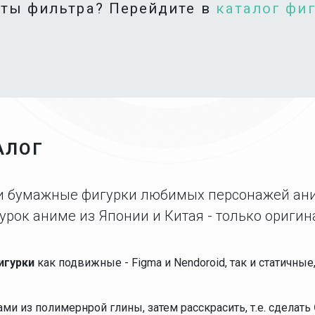
аты фильтра? Перейдите в
каталог фи
АЛОГ
 и бумажные фигурки любимых персонажей ан
урок аниме из Японии и Китая - только оригин
игурки
как подвижные - Figma и Nendoroid, так и статичны
и из полимернрой глины, затем расскрасить, т.е. сделать