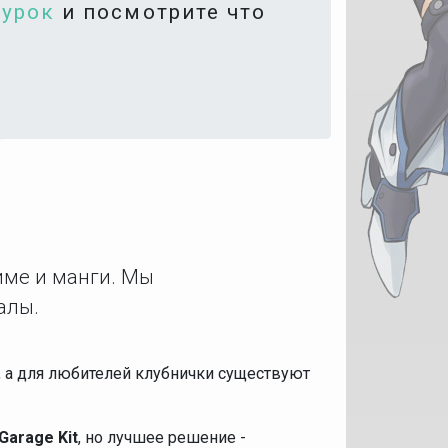
гурок
и посмотрите что
име и манги. Мы
алы.
е, а для любителей клубнички существуют
Garage Kit
, но лучшее решение -