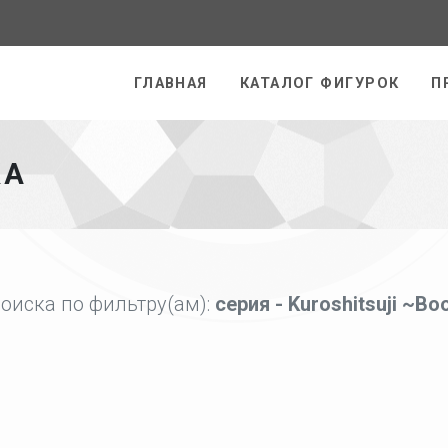
раница
ГЛАВНАЯ
КАТАЛОГ ФИГУРОК
П
КА
оиска по фильтру(ам):
серия - Kuroshitsuji ~Bo