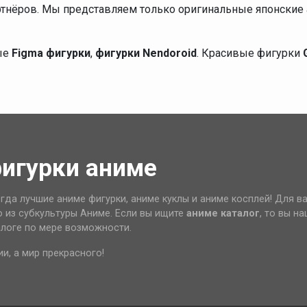
ртнёров. Мы представляем только оригинальные японские 
ые
Figma фигурки
,
фигурки Nendoroid
. Красивые фигурки
фигурки аниме
гда лучшие аниме фигурки, аниме куклы и аниме косплей! Для в
о из субкультуры Аниме. Если вы ищите
аниме каталог
, то вы н
алоге по мере возможности.
ии, а мир прекрасного!