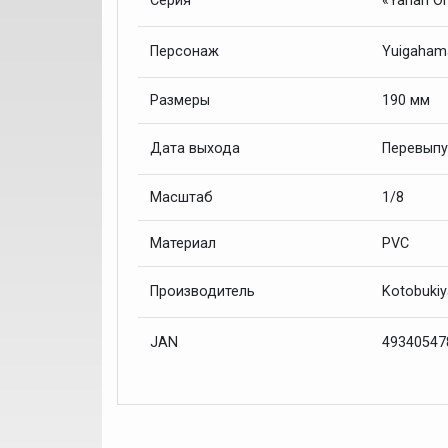
«Yahari O
Серия
Yuigaham
Персонаж
Размеры
190 мм
Перевыпу
Дата выхода
Масштаб
1/8
Материал
PVC
Kotobuki
Производитель
4934054
JAN