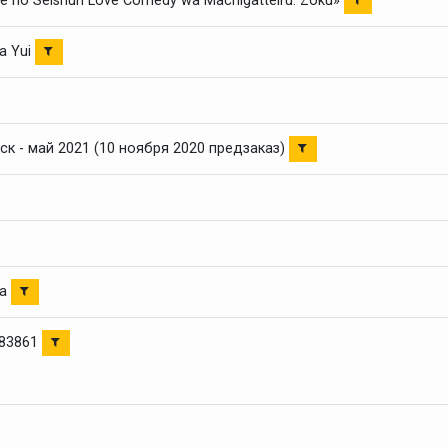
re no Seishun Love Comedy wa Machigatteiru. Zoku»
a Yui
ск - май 2021 (10 ноября 2020 предзаказ)
ya
783861