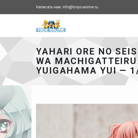
Написать нам: info@tvoyo-anime.ru
Твоё аниме - главная ст
YAHARI ORE NO SEI
WA MACHIGATTEIRU
YUIGAHAMA YUI — 1