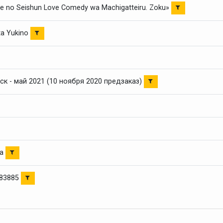
re no Seishun Love Comedy wa Machigatteiru. Zoku»
ta Yukino
ск - май 2021 (10 ноября 2020 предзаказ)
ya
783885