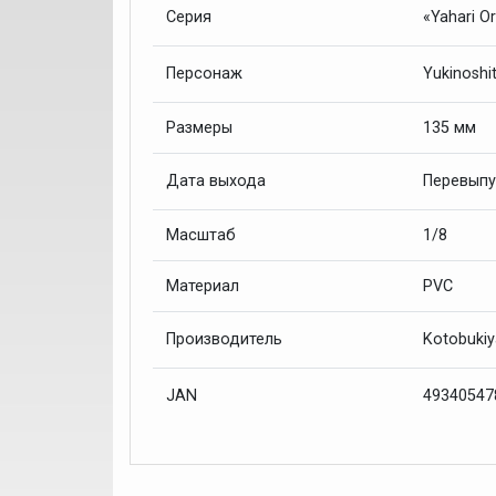
«Yahari O
Серия
Yukinoshi
Персонаж
Размеры
135 мм
Перевыпу
Дата выхода
Масштаб
1/8
Материал
PVC
Kotobuki
Производитель
4934054
JAN