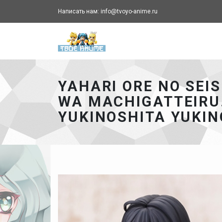
Написать нам: info@tvoyo-anime.ru
Твоё аниме - главная ст
YAHARI ORE NO SEI
WA MACHIGATTEIRU
YUKINOSHITA YUKIN