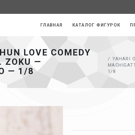
раница
ГЛАВНАЯ
КАТАЛОГ ФИГУРОК
П
SHUN LOVE COMEDY
YAHARI 
. ZOKU —
MACHIGATT
O — 1/8
1/8